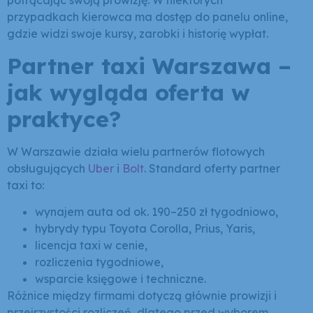
potrącając swoją prowizję. W niektórych
przypadkach kierowca ma dostęp do panelu online,
gdzie widzi swoje kursy, zarobki i historię wypłat.
Partner taxi Warszawa –
jak wygląda oferta w
praktyce?
W Warszawie działa wielu partnerów flotowych
obsługujących
Uber
i
Bolt
. Standard oferty partner
taxi to:
wynajem auta od ok. 190–250 zł tygodniowo,
hybrydy typu Toyota Corolla, Prius, Yaris,
licencja taxi w cenie,
rozliczenia tygodniowe,
wsparcie księgowe i techniczne.
Różnice między firmami dotyczą głównie prowizji i
przejrzystości rozliczeń, dlatego przed wyborem