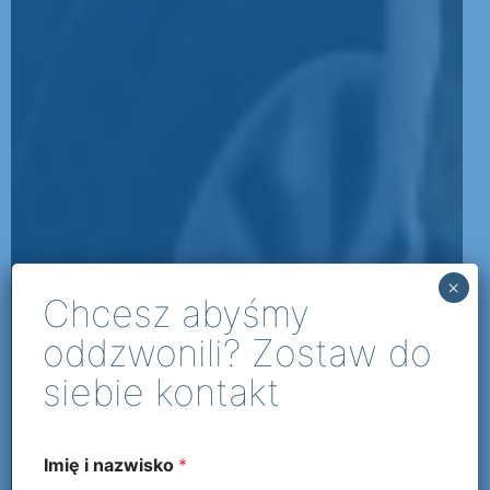
×
Chcesz abyśmy
oddzwonili? Zostaw do
siebie kontakt
Imię i nazwisko
*